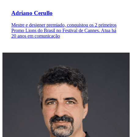
Adriano Cerullo
Mestre e designer premiado, conquistou os 2 primeiros
Promo Lions do Brasil no Festival de Cannes. Atua há
20 anos em comunicação