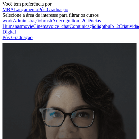
Você tem preferência por
MBA
Lançamento
Pós-Graduação
Selecione a área de interesse para filtrar os cursos
work
Administração
brush
Arte
cognition_2
Ciências
Humanas
movie
Cinema
voice_chat
Comunicação
lightbulb_2
Criativida
Digital
Pós-Graduação