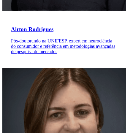
Airton Rodrigues
Pós-doutorando na UNIFESP, expert em neurociência
do consumidor e referência em metodologias avançadas
de pesquisa de mercado.