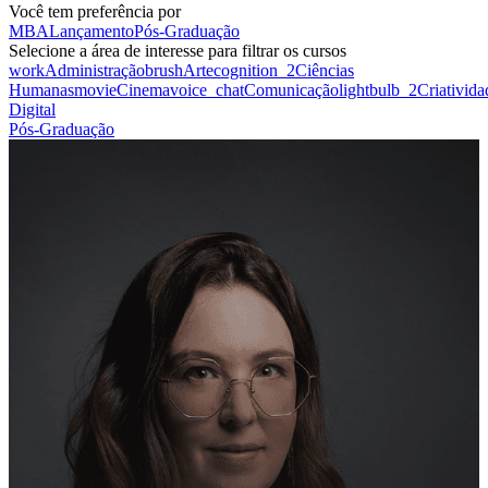
Você tem preferência por
MBA
Lançamento
Pós-Graduação
Selecione a área de interesse para filtrar os cursos
work
Administração
brush
Arte
cognition_2
Ciências
Humanas
movie
Cinema
voice_chat
Comunicação
lightbulb_2
Criativida
Digital
Pós-Graduação