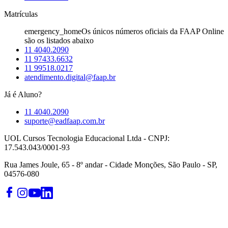
Matrículas
emergency_home
Os únicos números oficiais da FAAP Online
são os listados abaixo
11 4040.2090
11 97433.6632
11 99518.0217
atendimento.digital@faap.br
Já é Aluno?
11 4040.2090
suporte@eadfaap.com.br
UOL Cursos Tecnologia Educacional Ltda - CNPJ:
17.543.043/0001-93
Rua James Joule, 65 - 8º andar - Cidade Monções, São Paulo - SP,
04576-080