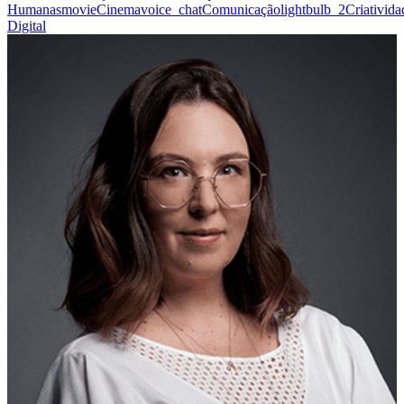
Humanas
movie
Cinema
voice_chat
Comunicação
lightbulb_2
Criativida
Digital