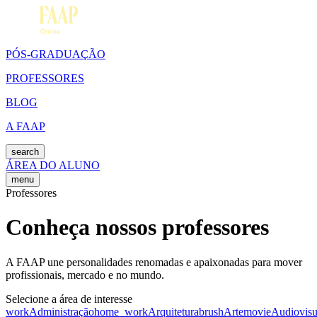
PÓS-GRADUAÇÃO
PROFESSORES
BLOG
A FAAP
search
ÁREA DO ALUNO
menu
Professores
Conheça nossos professores
A FAAP une personalidades renomadas e apaixonadas para mover
profissionais, mercado e no mundo.
Selecione a área de interesse
work
Administração
home_work
Arquitetura
brush
Arte
movie
Audiovisu