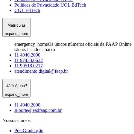
Políticas de Privacidade UOL EdTech
UOL EdTech
Matrículas
expand_more
emergency_home
Os únicos números oficiais da FAAP Online
são os listados abaixo
11 4040.2090
11 97433.6632
11 99518.0217
atendimento.digital@faap.br
Já é Aluno?
expand_more
11 4040.2090
suporte@eadfaap.com.br
Nossos Cursos
Pós-Graduação