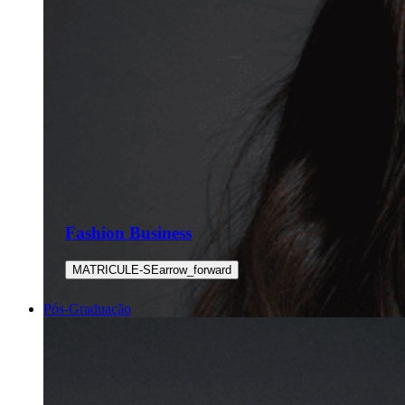
Fashion Business
MATRICULE-SE
arrow_forward
Pós-Graduação