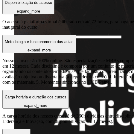
Disponibilização do acesso
expand_more
O acesso à plataforma virtual é liberado em até 72 horas, para pagame
inaugural do curso.
Metodologia e funcionamento das aulas
expand_more
Nossos cursos são 100% online. São especializações e MBAs composto
em 12 meses). Cada disciplina é composta por um conjunto de materia
organizando os conteúdos em editorias que facilitam o aprendizado,
avaliação objetiva ou dissertativa (a depender do curso). 4. Interaçã
com os materiais. 5. Momentos síncronos no HUB Painel.
Carga horária e duração dos cursos
expand_more
A carga horária dos nossos cursos é de 360h divididas entre discipl
Liderança e Inovação, com disponibilização em 12 meses).