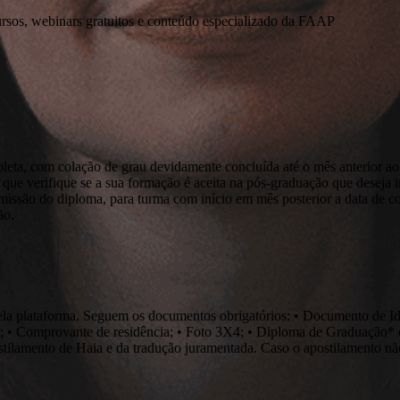
ursos, webinars gratuitos e conteúdo especializado da FAAP
pleta, com colação de grau devidamente concluída até o mês anterior ao
que verifique se a sua formação é aceita na pós-graduação que deseja ini
emissão do diploma, para turma com início em mês posterior a data de c
ão.
ão pela plataforma. Seguem os documentos obrigatórios: • Documento 
; • Comprovante de residência; • Foto 3X4; • Diploma de Graduação* o
ostilamento de Haia e da tradução juramentada. Caso o apostilamento não