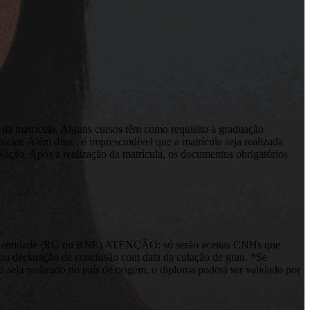
 da matrícula. Alguns cursos têm como requisito a graduação
ciar. Além disso, é imprescindível que a matrícula seja realizada
olação. Após a realização da matrícula, os documentos obrigatórios
de Identidade (RG ou RNE) ATENÇÃO: só serão aceitas CNHs que
u declaração de conclusão com data da colação de grau. *Se
 seja realizado no país de origem, o diploma poderá ser validado por