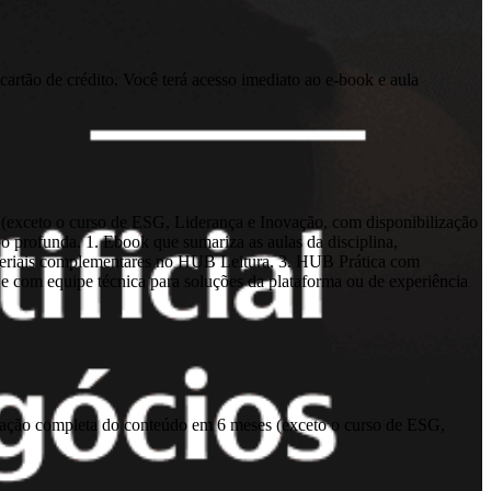
cartão de crédito. Você terá acesso imediato ao e-book e aula
(exceto o curso de ESG, Liderança e Inovação, com disponibilização
 profunda. 1. Ebook que sumariza as aulas da disciplina,
Materiais complementares no HUB Leitura. 3. HUB Prática com
, e com equipe técnica para soluções da plataforma ou de experiência
lização completa do conteúdo em 6 meses (exceto o curso de ESG,