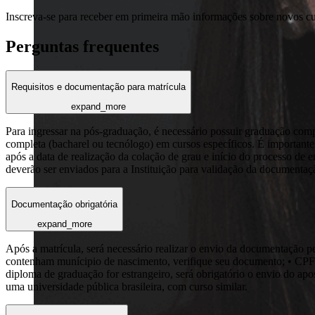
Inscreva-se para receber em primeira mão informações sobre novos c
Perguntas frequentes
Requisitos e documentação para matrícula
expand_more
Para ingressar na pós-graduação, é necessário possuir graduação com
completa (bacharel ou tecnólogo) em cursos específicos. É importante 
após a data de realização da colação de grau e início do processo de 
deverão ser enviados para a Instituição para validação da documentaç
Documentação obrigatória
expand_more
Após a matrícula, será necessário realizar o envio da documentaç
contenham munícipio de nascimento, verifique seu documento; • CPF
diploma de graduação for estrangeiro, será obrigatório o envio do ap
uma universidade pública brasileira, com curso similar.