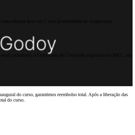
a nota mínima deve ser 7, com possibilidade de recuperação.
o e-mail cadastrado, o Certificado de Conclusão registrado no MEC, em
naugural do curso, garantimos reembolso total. Após a liberação das
otal do curso.