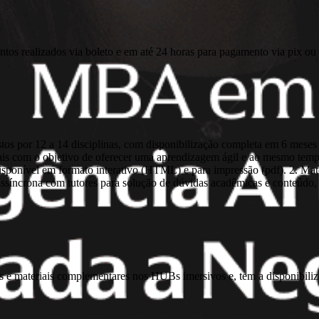
ntos realizados via boleto e em até 24 horas para pagamento via pix ou 
s por 12 a 14 disciplinas, com disponibilização completa em 6 meses 
is com o objetivo de oferecer uma aprendizagem ágil e ao mesmo tempo
 disponível em formato interativo (HTML) e para impressão (pdf). 2. 
o assíncrona com tutores para solução de dúvidas acadêmicas e conteúdo
inas e materiais complementares nos HUBs imersivos e, tem a disponibi