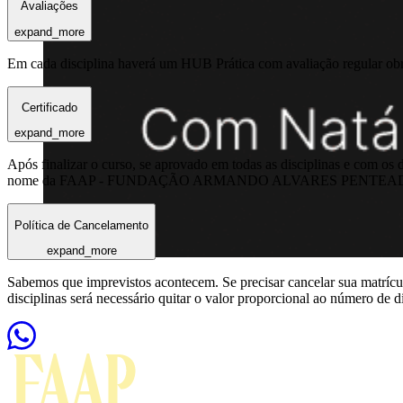
Avaliações
expand_more
Em cada disciplina haverá um HUB Prática com avaliação regular obrig
Certificado
expand_more
Após finalizar o curso, se aprovado em todas as disciplinas e com os
nome da FAAP - FUNDAÇÃO ARMANDO ALVARES PENTEADO, em até
Política de Cancelamento
expand_more
Sabemos que imprevistos acontecem. Se precisar cancelar sua matrícula
disciplinas será necessário quitar o valor proporcional ao número de d