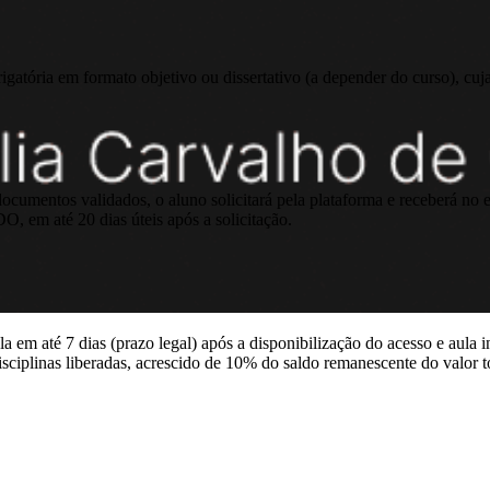
atória em formato objetivo ou dissertativo (a depender do curso), cuj
 documentos validados, o aluno solicitará pela plataforma e receberá n
 20 dias úteis após a solicitação.
 em até 7 dias (prazo legal) após a disponibilização do acesso e aula i
isciplinas liberadas, acrescido de 10% do saldo remanescente do valor t