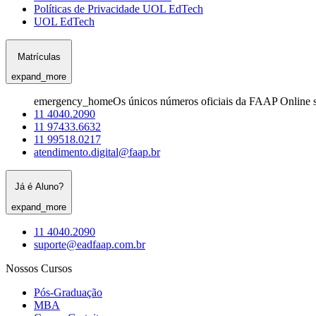
Políticas de Privacidade UOL EdTech
UOL EdTech
Matrículas
expand_more
emergency_home
Os únicos números oficiais da FAAP Online s
11 4040.2090
11 97433.6632
11 99518.0217
atendimento.digital@faap.br
Já é Aluno?
expand_more
11 4040.2090
suporte@eadfaap.com.br
Nossos Cursos
Pós-Graduação
MBA