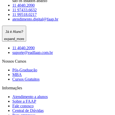
são os listados abaixo
11 4040.2090
11 97433.6632
11 99518.0217
atendimento.digital@faap.br
Já é Aluno?
expand_more
11 4040.2090
suporte@eadfaap.com.br
Nossos Cursos
Pós-Graduação
MBA
Cursos Gratuitos
Informações
Atendimento a alunos
Sobre a FAAP
Fale conosco
Central de Dúvidas