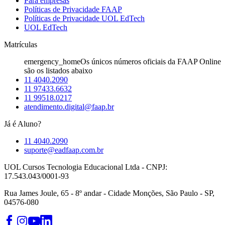
Para empresas
Políticas de Privacidade FAAP
Políticas de Privacidade UOL EdTech
UOL EdTech
Matrículas
emergency_home
Os únicos números oficiais da FAAP Online
são os listados abaixo
11 4040.2090
11 97433.6632
11 99518.0217
atendimento.digital@faap.br
Já é Aluno?
11 4040.2090
suporte@eadfaap.com.br
UOL Cursos Tecnologia Educacional Ltda - CNPJ:
17.543.043/0001-93
Rua James Joule, 65 - 8º andar - Cidade Monções, São Paulo - SP,
04576-080