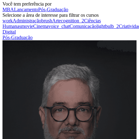
Você tem preferência por
MBA
Lançamento
Pós-Graduação
Selecione a área de interesse para filtrar os cursos
work
Administração
brush
Arte
cognition_2
Ciências
Humanas
movie
Cinema
voice_chat
Comunicação
lightbulb_2
Criativida
Digital
Pós-Graduação