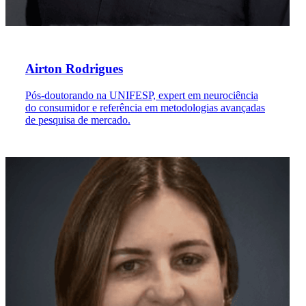
Airton Rodrigues
Pós-doutorando na UNIFESP, expert em neurociência
do consumidor e referência em metodologias avançadas
de pesquisa de mercado.