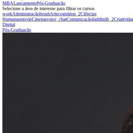
MBA
Lançamento
Pós-Graduação
Selecione a área de interesse para filtrar os cursos
work
Administração
brush
Arte
cognition_2
Ciências
Humanas
movie
Cinema
voice_chat
Comunicação
lightbulb_2
Criativida
Digital
Pós-Graduação