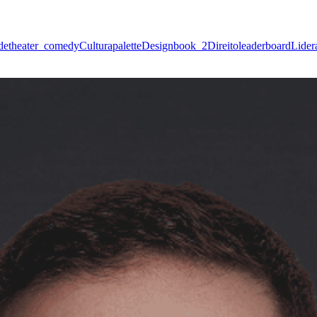
de
theater_comedy
Cultura
palette
Design
book_2
Direito
leaderboard
Lider