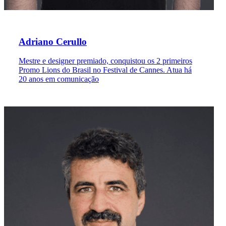
Adriano Cerullo
Mestre e designer premiado, conquistou os 2 primeiros
Promo Lions do Brasil no Festival de Cannes. Atua há
20 anos em comunicação