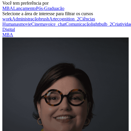
Você tem preferência por
MBA
Lançamento
Pós-Graduação
Selecione a área de interesse para filtrar os cursos
work
Administração
brush
Arte
cognition_2
Ciências
Humanas
movie
Cinema
voice_chat
Comunicação
lightbulb_2
Criativida
Digital
MBA