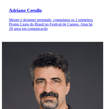
Adriano Cerullo
Mestre e designer premiado, conquistou os 2 primeiros
Promo Lions do Brasil no Festival de Cannes. Atua há
20 anos em comunicação