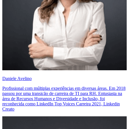
Daniele Avelino
Profissional com múltiplas experiências em diversas áreas. Em 2018
passou por uma transição de carreira de TI para RH. Entusiasta na
área de Recursos Humanos e Diversidade e Inclusão, foi
reconhecida como LinkedIn Top Voices Carreira 2021, Linkedin
Creato