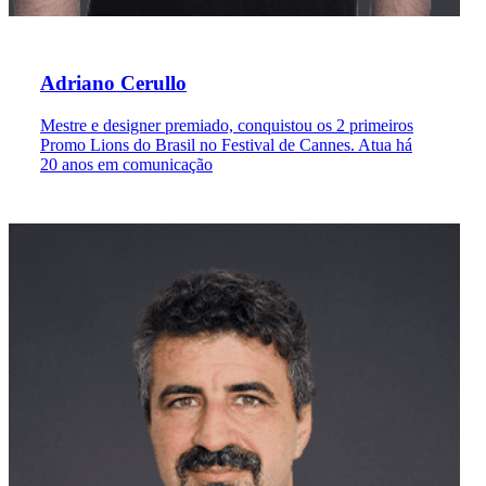
Adriano Cerullo
Mestre e designer premiado, conquistou os 2 primeiros
Promo Lions do Brasil no Festival de Cannes. Atua há
20 anos em comunicação