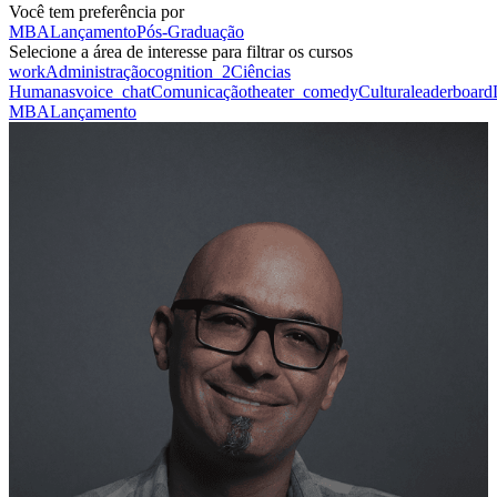
Você tem preferência por
MBA
Lançamento
Pós-Graduação
Selecione a área de interesse para filtrar os cursos
work
Administração
cognition_2
Ciências
Humanas
voice_chat
Comunicação
theater_comedy
Cultura
leaderboard
MBA
Lançamento