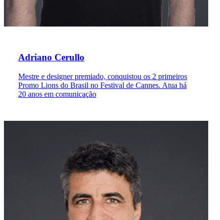
Adriano Cerullo
Mestre e designer premiado, conquistou os 2 primeiros
Promo Lions do Brasil no Festival de Cannes. Atua há
20 anos em comunicação