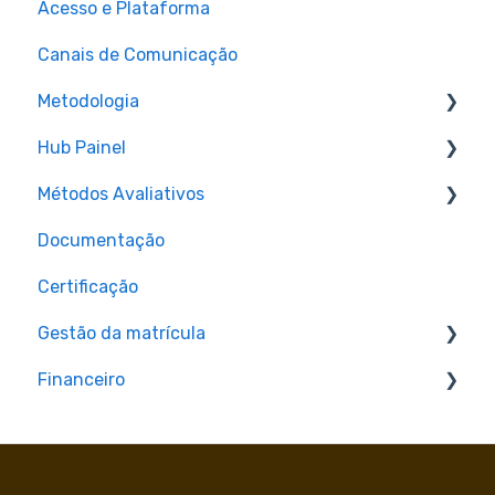
Acesso e Plataforma
Pré-requisitos para matrícula
Canais de Comunicação
Metodologia
Hub Painel
Aulas
Métodos Avaliativos
Materiais e Recursos
Cronograma de aulas ao vivo (Hub Painel)
Documentação
Assignments e Provas
Certificação
Gestão da matrícula
Financeiro
Troca de curso
Prorrogação
Pagamentos
Reingresso
2ª via de boleto e renegociação