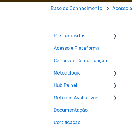
Base de Conhecimento
Acesso e
Pré-requisitos
Acesso e Plataforma
Pré-requisitos para
matrícula
Canais de Comunicação
Metodologia
Hub Painel
Aulas
Métodos Avaliativos
Materiais e Recursos
Cronograma de aulas ao
vivo (Hub Painel)
Documentação
Assignments e Provas
Certificação