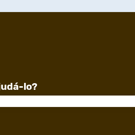
udá-lo?
 de pesquisa está em branco.