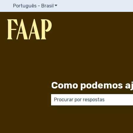
Português - Brasil
Mostrar submenu para traduções
Como podemos aj
Não há sugestões porque o campo