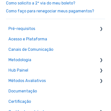
Como solicito a 2ª via do meu boleto?
Como faço para renegociar meus pagamentos?
Pré-requisitos
Acesso e Plataforma
Pré-requisitos para matrícula
Canais de Comunicação
Metodologia
Hub Painel
Aulas
Métodos Avaliativos
Materiais e Recursos
Cronograma de aulas ao vivo (Hub Painel)
Documentação
Assignments e Provas
Certificação