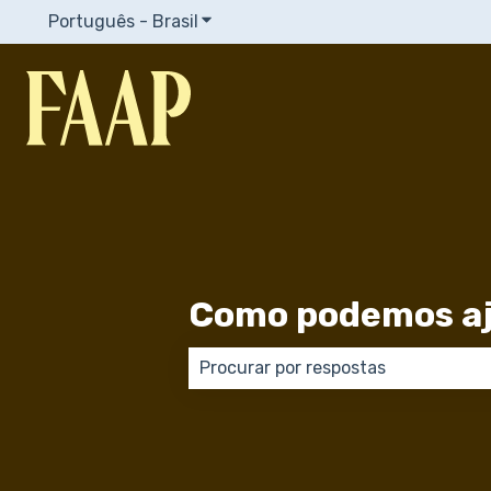
Português - Brasil
Mostrar submenu para traduções
Como podemos aj
Não há sugestões porque o campo