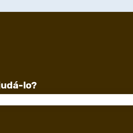
udá-lo?
 de pesquisa está em branco.