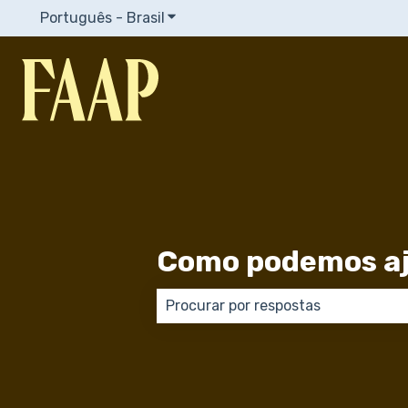
Português - Brasil
Mostrar submenu para traduções
Como podemos aj
Não há sugestões porque o campo