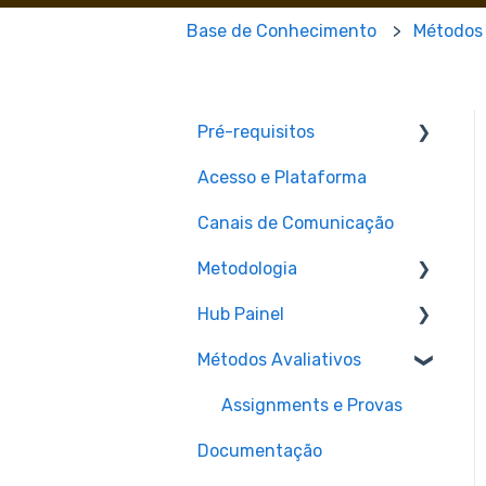
Base de Conhecimento
Métodos 
Pré-requisitos
Acesso e Plataforma
Pré-requisitos para
matrícula
Canais de Comunicação
Metodologia
Hub Painel
Aulas
Métodos Avaliativos
Materiais e Recursos
Cronograma de aulas ao
vivo (Hub Painel)
Assignments e Provas
Documentação