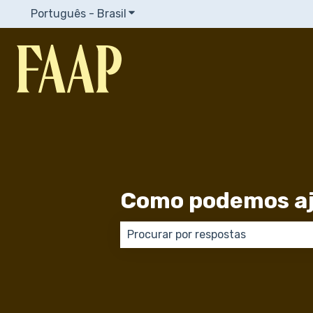
Português - Brasil
Mostrar submenu para traduções
Como podemos aj
Não há sugestões porque o campo