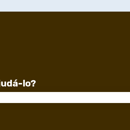
udá-lo?
 de pesquisa está em branco.