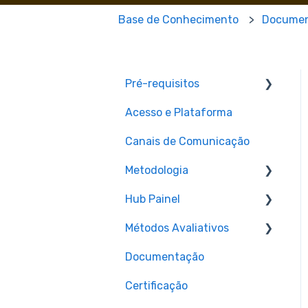
Base de Conhecimento
Docume
Pré-requisitos
Acesso e Plataforma
Pré-requisitos para
matrícula
Canais de Comunicação
Metodologia
Hub Painel
Aulas
Métodos Avaliativos
Materiais e Recursos
Cronograma de aulas ao
vivo (Hub Painel)
Documentação
Assignments e Provas
Certificação