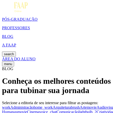
PÓS-GRADUAÇÃO
PROFESSORES
BLOG
A FAAP
search
ÁREA DO ALUNO
menu
BLOG
Conheça os melhores conteúdos
para tubinar sua jornada
Selecione a editoria de seu interesse para filtrar as postagens:
work
Administração
home_work
Arquitetura
brush
Arte
movie
Audiovisu
Humanas
movie
Cinema
voice_chat
Comunicação
lightbulb_2
Criativida