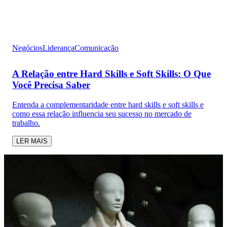
Negócios
Liderança
Comunicação
A Relação entre Hard Skills e Soft Skills: O Que
Você Precisa Saber
Entenda a complementaridade entre hard skills e soft skills e
como essa relação influencia seu sucesso no mercado de
trabalho.
LER MAIS