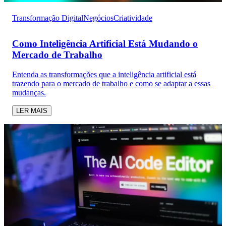
Transformação Digital
Negócios
Criatividade
Como Inteligência Artificial Está Mudando o
Mercado de Trabalho
Entenda as transformações que a inteligência artificial está
trazendo para o mercado de trabalho e como se adaptar a essas
mudanças.
LER MAIS