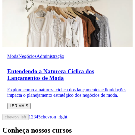
Moda
Negócios
Administração
Entendendo a Natureza Cíclica dos
Lançamentos de Moda
Explore como a natureza cíclica dos lançamentos e liquidações
impacta o planejamento estratégico dos negócios de moda.
LER MAIS
1
2
3
4
5
chevron_right
chevron_left
Conheça nossos cursos