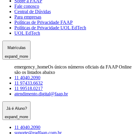
Sobre a FAAP
Fale conosco
Central de Dúvidas
Para empresas
Políticas de Privacidade FAAP
Políticas de Privacidade UOL EdTech
UOL EdTech
Matrículas
expand_more
emergency_home
Os únicos números oficiais da FAAP Online
são os listados abaixo
11 4040.2090
11 97433.6632
11 99518.0217
atendimento.digital@faap.br
Já é Aluno?
expand_more
11 4040.2090
suporte@eadfaap.com.br