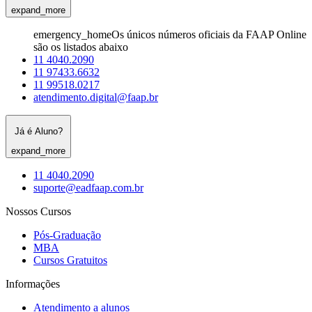
expand_more
emergency_home
Os únicos números oficiais da FAAP Online
são os listados abaixo
11 4040.2090
11 97433.6632
11 99518.0217
atendimento.digital@faap.br
Já é Aluno?
expand_more
11 4040.2090
suporte@eadfaap.com.br
Nossos Cursos
Pós-Graduação
MBA
Cursos Gratuitos
Informações
Atendimento a alunos