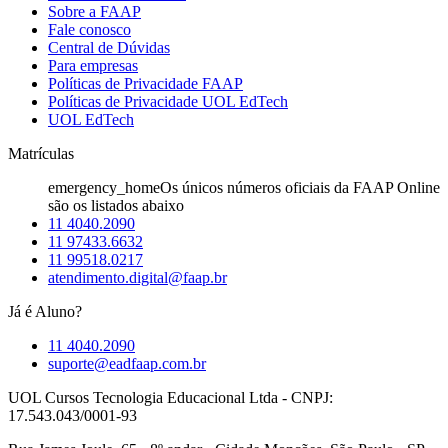
Sobre a FAAP
Fale conosco
Central de Dúvidas
Para empresas
Políticas de Privacidade FAAP
Políticas de Privacidade UOL EdTech
UOL EdTech
Matrículas
emergency_home
Os únicos números oficiais da FAAP Online
são os listados abaixo
11 4040.2090
11 97433.6632
11 99518.0217
atendimento.digital@faap.br
Já é Aluno?
11 4040.2090
suporte@eadfaap.com.br
UOL Cursos Tecnologia Educacional Ltda - CNPJ:
17.543.043/0001-93