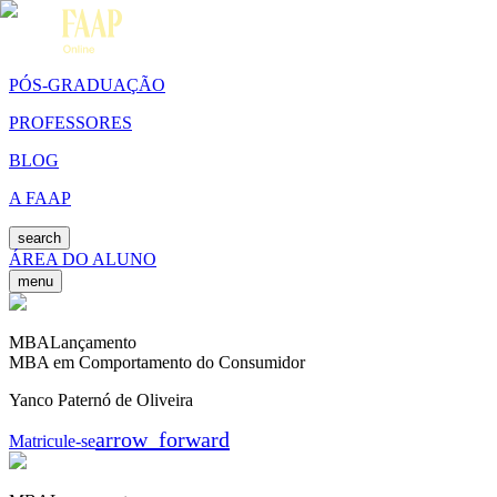
PÓS-GRADUAÇÃO
PROFESSORES
BLOG
A FAAP
search
ÁREA DO ALUNO
menu
MBA
Lançamento
MBA em Comportamento do Consumidor
Yanco Paternó de Oliveira
arrow_forward
Matricule-se