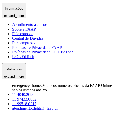
Informações
expand_more
Atendimento a alunos
Sobre a FAAP
Fale conosco
Central de Dúvidas
Para empresas
Políticas de Privacidade FAAP
Políticas de Privacidade UOL EdTech
UOL EdTech
Matrículas
expand_more
emergency_home
Os únicos números oficiais da FAAP Online
são os listados abaixo
11 4040.2090
11 97433.6632
11 99518.0217
atendimento.digital@faap.br