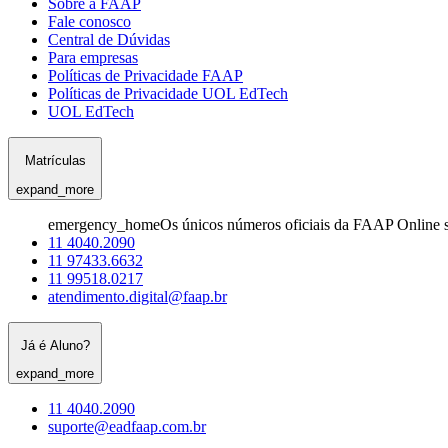
Sobre a FAAP
Fale conosco
Central de Dúvidas
Para empresas
Políticas de Privacidade FAAP
Políticas de Privacidade UOL EdTech
UOL EdTech
Matrículas
expand_more
emergency_home
Os únicos números oficiais da FAAP Online s
11 4040.2090
11 97433.6632
11 99518.0217
atendimento.digital@faap.br
Já é Aluno?
expand_more
11 4040.2090
suporte@eadfaap.com.br