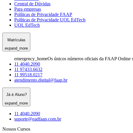
Central de Dúvidas
Para empresas
Políticas de Privacidade FAAP
Políticas de Privacidade UOL EdTech
UOL EdTech
Matrículas
expand_more
emergency_home
Os únicos números oficiais da FAAP Online s
11 4040.2090
11 97433.6632
11 99518.0217
atendimento.digital@faap.br
Já é Aluno?
expand_more
11 4040.2090
suporte@eadfaap.com.br
Nossos Cursos