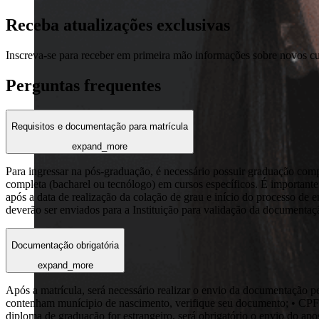
Receba atualizações exclusivas
Inscreva-se para receber em primeira mão informações sobre novos c
Perguntas frequentes
Requisitos e documentação para matrícula
expand_more
Para ingressar na pós-graduação, é necessário possuir graduação com
completa (bacharel ou tecnólogo) em cursos específicos. É importante 
após a data de realização da colação de grau e início do processo de 
deverão ser enviados para a Instituição para validação da documentaç
Documentação obrigatória
expand_more
Após a matrícula, será necessário realizar o envio da documentaç
contenham munícipio de nascimento, verifique seu documento; • CPF
diploma de graduação for estrangeiro, será obrigatório o envio do ap