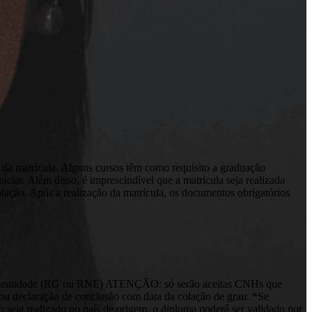
 da matrícula. Alguns cursos têm como requisito a graduação
ciar. Além disso, é imprescindível que a matrícula seja realizada
olação. Após a realização da matrícula, os documentos obrigatórios
de Identidade (RG ou RNE) ATENÇÃO: só serão aceitas CNHs que
u declaração de conclusão com data da colação de grau. *Se
 seja realizado no país de origem, o diploma poderá ser validado por