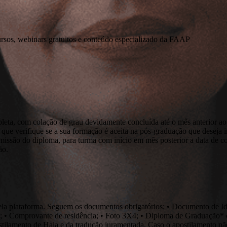
ursos, webinars gratuitos e conteúdo especializado da FAAP
pleta, com colação de grau devidamente concluída até o mês anterior ao
que verifique se a sua formação é aceita na pós-graduação que deseja ini
emissão do diploma, para turma com início em mês posterior a data de c
ão.
ão pela plataforma. Seguem os documentos obrigatórios: • Documento 
; • Comprovante de residência; • Foto 3X4; • Diploma de Graduação* o
ostilamento de Haia e da tradução juramentada. Caso o apostilamento não