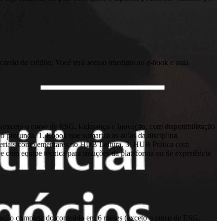
cartão de crédito. Você terá acesso imediato ao e-book e aula
(exceto o curso de ESG, Liderança e Inovação, com disponibilização
 profunda. 1. Ebook que sumariza as aulas da disciplina,
Materiais complementares no HUB Leitura. 3. HUB Prática com
, e com equipe técnica para soluções da plataforma ou de experiência
lização completa do conteúdo em 6 meses (exceto o curso de ESG,