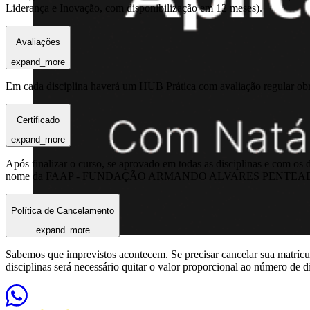
Liderança e Inovação, com disponibilização em 12 meses).
Avaliações
expand_more
Em cada disciplina haverá um HUB Prática com avaliação regular obrig
Certificado
expand_more
Após finalizar o curso, se aprovado em todas as disciplinas e com os
nome da FAAP - FUNDAÇÃO ARMANDO ALVARES PENTEADO, em até
Política de Cancelamento
expand_more
Sabemos que imprevistos acontecem. Se precisar cancelar sua matrícula
disciplinas será necessário quitar o valor proporcional ao número de d