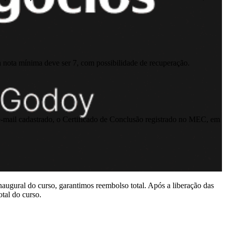
a nota mínima deve ser 7, com possibilidade de recuperação.
o e-mail cadastrado, o Certificado de Conclusão registrado no MEC, em
naugural do curso, garantimos reembolso total. Após a liberação das
otal do curso.