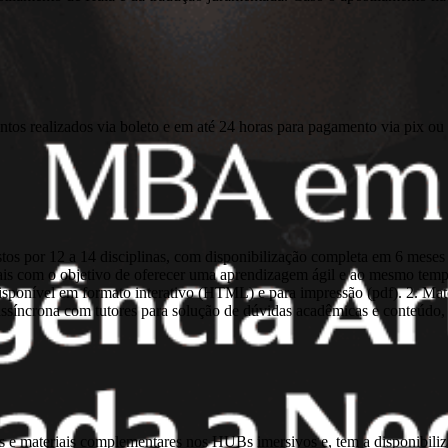
ntos realizados via boleto e em até 24 horas para pagamento via pix ou 
s por 12 a 14 disciplinas, com disponibilização completa em 6 meses 
is com o objetivo de oferecer uma aprendizagem ágil e ao mesmo tempo
 disponível em formato interativo (HTML) e para impressão (pdf). 2. 
o assíncrona com tutores para solução de dúvidas acadêmicas e conteúdo
inas e materiais complementares nos HUBs imersivos e, tem a disponibi