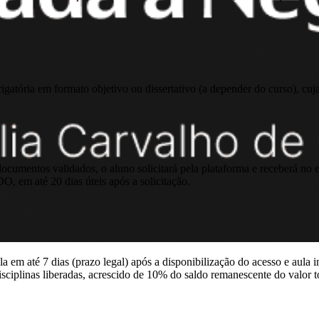
atória em formato objetivo ou dissertativo (a depender do curso), cuj
 documentos validados, o aluno solicitará pela plataforma e receberá n
 20 dias úteis após a solicitação.
 em até 7 dias (prazo legal) após a disponibilização do acesso e aula i
isciplinas liberadas, acrescido de 10% do saldo remanescente do valor t