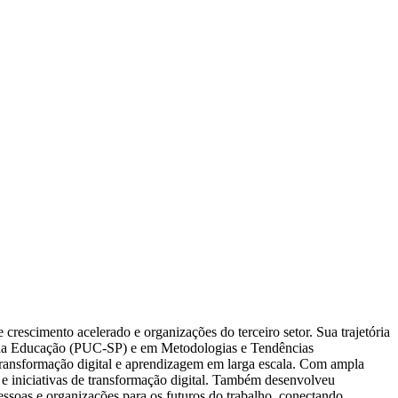
escimento acelerado e organizações do terceiro setor. Sua trajetória
fia da Educação (PUC-SP) e em Metodologias e Tendências
 transformação digital e aprendizagem em larga escala. Com ampla
 e iniciativas de transformação digital. Também desenvolveu
essoas e organizações para os futuros do trabalho, conectando