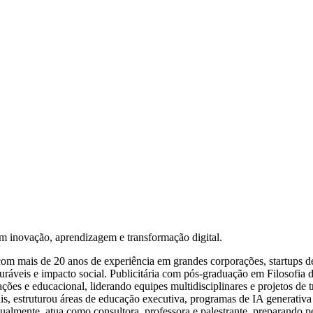
m inovação, aprendizagem e transformação digital.
 mais de 20 anos de experiência em grandes corporações, startups de cr
nsuráveis e impacto social. Publicitária com pós-graduação em Filoso
ões e educacional, liderando equipes multidisciplinares e projetos de
s, estruturou áreas de educação executiva, programas de IA generativa
tualmente, atua como consultora, professora e palestrante, preparando p