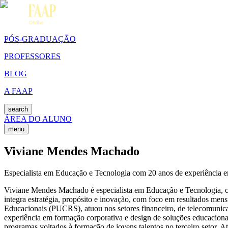
PÓS-GRADUAÇÃO
PROFESSORES
BLOG
A FAAP
search
ÁREA DO ALUNO
menu
Viviane Mendes Machado
Especialista em Educação e Tecnologia com 20 anos de experiência e
Viviane Mendes Machado é especialista em Educação e Tecnologia, com
integra estratégia, propósito e inovação, com foco em resultados me
Educacionais (PUCRS), atuou nos setores financeiro, de telecomunicaç
experiência em formação corporativa e design de soluções educacionai
programas voltados à formação de jovens talentos no terceiro setor. A