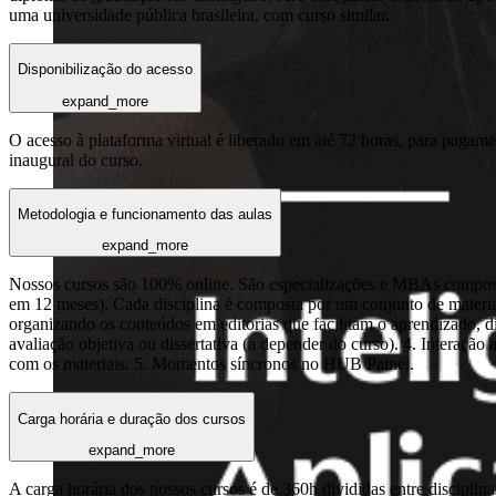
uma universidade pública brasileira, com curso similar.
Disponibilização do acesso
expand_more
O acesso à plataforma virtual é liberado em até 72 horas, para pagame
inaugural do curso.
Metodologia e funcionamento das aulas
expand_more
Nossos cursos são 100% online. São especializações e MBAs composto
em 12 meses). Cada disciplina é composta por um conjunto de materia
organizando os conteúdos em editorias que facilitam o aprendizado,
avaliação objetiva ou dissertativa (a depender do curso). 4. Interaçã
com os materiais. 5. Momentos síncronos no HUB Painel.
Carga horária e duração dos cursos
expand_more
A carga horária dos nossos cursos é de 360h divididas entre discipl