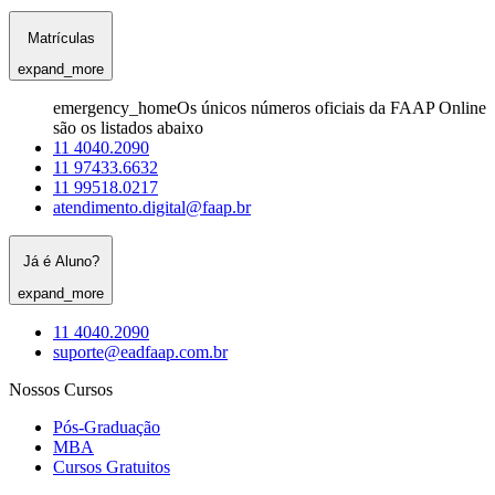
Matrículas
expand_more
emergency_home
Os únicos números oficiais da FAAP Online
são os listados abaixo
11 4040.2090
11 97433.6632
11 99518.0217
atendimento.digital@faap.br
Já é Aluno?
expand_more
11 4040.2090
suporte@eadfaap.com.br
Nossos Cursos
Pós-Graduação
MBA
Cursos Gratuitos