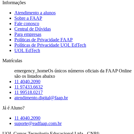
Informações
Atendimento a alunos
Sobre a FAAP
Fale conosco
Central de Dúvidas
Para empresas
Políticas de Privacidade FAAP
Políticas de Privacidade UOL EdTech
UOL EdTech
Matrículas
emergency_home
Os únicos números oficiais da FAAP Online
são os listados abaixo
11 4040.2090
11 97433.6632
11 99518.0217
atendimento.digital@faap.br
Já é Aluno?
11 4040.2090
suporte@eadfaap.com.br
UOL Cursos Tecnologia Educacional Ltda - CNPJ: