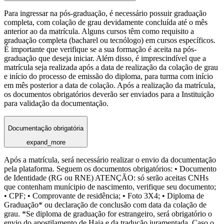
Para ingressar na pós-graduação, é necessário possuir graduação
completa, com colação de grau devidamente concluída até o mês
anterior ao da matrícula. Alguns cursos têm como requisito a
graduação completa (bacharel ou tecnólogo) em cursos específicos.
É importante que verifique se a sua formação é aceita na pós-
graduação que deseja iniciar. Além disso, é imprescindível que a
matrícula seja realizada após a data de realização da colação de grau
e início do processo de emissão do diploma, para turma com início
em mês posterior a data de colação. Após a realização da matrícula,
os documentos obrigatórios deverão ser enviados para a Instituição
para validação da documentação.
Documentação obrigatória
expand_more
Após a matrícula, será necessário realizar o envio da documentação
pela plataforma. Seguem os documentos obrigatórios: • Documento
de Identidade (RG ou RNE) ATENÇÃO: só serão aceitas CNHs
que contenham munícipio de nascimento, verifique seu documento;
• CPF; • Comprovante de residência; • Foto 3X4; • Diploma de
Graduação* ou declaração de conclusão com data da colação de
grau. *Se diploma de graduação for estrangeiro, será obrigatório o
envio do apostilamento de Haia e da tradução juramentada. Caso o