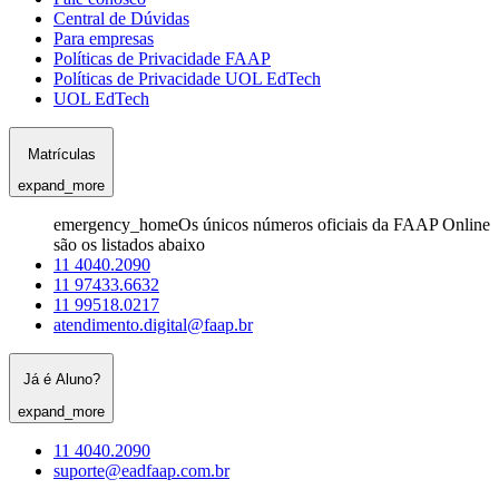
Central de Dúvidas
Para empresas
Políticas de Privacidade FAAP
Políticas de Privacidade UOL EdTech
UOL EdTech
Matrículas
expand_more
emergency_home
Os únicos números oficiais da FAAP Online
são os listados abaixo
11 4040.2090
11 97433.6632
11 99518.0217
atendimento.digital@faap.br
Já é Aluno?
expand_more
11 4040.2090
suporte@eadfaap.com.br