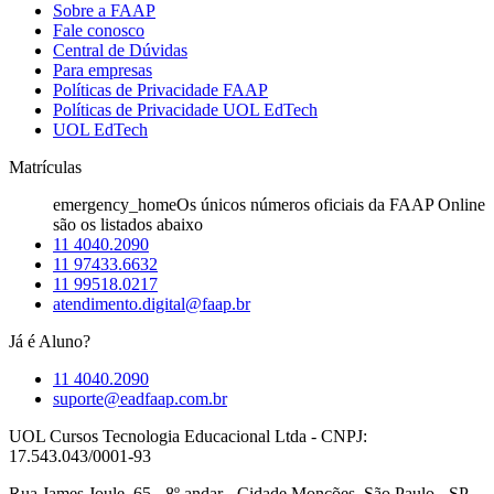
Sobre a FAAP
Fale conosco
Central de Dúvidas
Para empresas
Políticas de Privacidade FAAP
Políticas de Privacidade UOL EdTech
UOL EdTech
Matrículas
emergency_home
Os únicos números oficiais da FAAP Online
são os listados abaixo
11 4040.2090
11 97433.6632
11 99518.0217
atendimento.digital@faap.br
Já é Aluno?
11 4040.2090
suporte@eadfaap.com.br
UOL Cursos Tecnologia Educacional Ltda - CNPJ:
17.543.043/0001-93
Rua James Joule, 65 - 8º andar - Cidade Monções, São Paulo - SP,