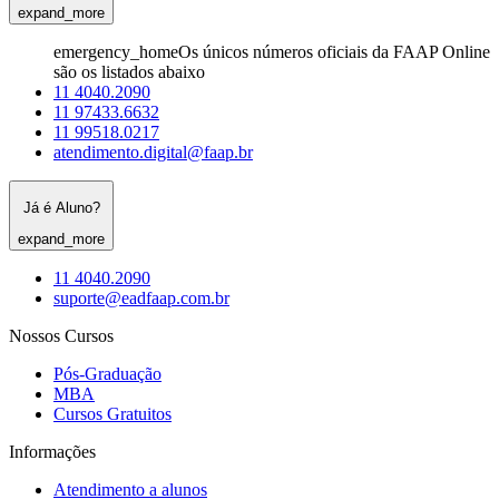
expand_more
emergency_home
Os únicos números oficiais da FAAP Online
são os listados abaixo
11 4040.2090
11 97433.6632
11 99518.0217
atendimento.digital@faap.br
Já é Aluno?
expand_more
11 4040.2090
suporte@eadfaap.com.br
Nossos Cursos
Pós-Graduação
MBA
Cursos Gratuitos
Informações
Atendimento a alunos