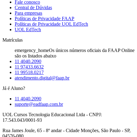
Fale conosco
Central de Dúvidas
Para empresas
Políticas de Privacidade FAAP
Políticas de Privacidade UOL EdTech
UOL EdTech
Matrículas
emergency_home
Os únicos números oficiais da FAAP Online
são os listados abaixo
11 4040.2090
11 97433.6632
11 99518.0217
atendimento.digital@faap.br
Já é Aluno?
11 4040.2090
suporte@eadfaap.com.br
UOL Cursos Tecnologia Educacional Ltda - CNPJ:
17.543.043/0001-93
Rua James Joule, 65 - 8º andar - Cidade Monções, São Paulo - SP,
04576-080