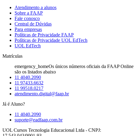
Atendimento a alunos
Sobre a FAAP
Fale conosco
Central de Dúvidas
Para empresas
Políticas de Privacidade FAAP
Políticas de Privacidade UOL EdTech
UOL EdTech
Matrículas
emergency_home
Os únicos números oficiais da FAAP Online
são os listados abaixo
11 4040.2090
11 97433.6632
11 99518.0217
atendimento.digital@faap.br
Já é Aluno?
11 4040.2090
suporte@eadfaap.com.br
UOL Cursos Tecnologia Educacional Ltda - CNPJ:
17.543.043/0001-93