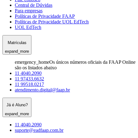
Central de Dúvidas
Para empresas
Políticas de Privacidade FAAP
Políticas de Privacidade UOL EdTech
UOL EdTech
Matrículas
expand_more
emergency_home
Os únicos números oficiais da FAAP Online
são os listados abaixo
11 4040.2090
11 97433.6632
11 99518.0217
atendimento.digital@faap.br
Já é Aluno?
expand_more
11 4040.2090
suporte@eadfaap.com.br