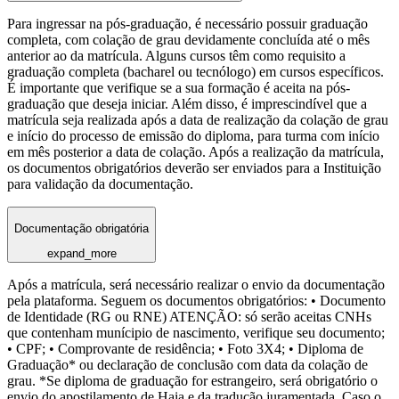
Para ingressar na pós-graduação, é necessário possuir graduação
completa, com colação de grau devidamente concluída até o mês
anterior ao da matrícula. Alguns cursos têm como requisito a
graduação completa (bacharel ou tecnólogo) em cursos específicos.
É importante que verifique se a sua formação é aceita na pós-
graduação que deseja iniciar. Além disso, é imprescindível que a
matrícula seja realizada após a data de realização da colação de grau
e início do processo de emissão do diploma, para turma com início
em mês posterior a data de colação. Após a realização da matrícula,
os documentos obrigatórios deverão ser enviados para a Instituição
para validação da documentação.
Documentação obrigatória
expand_more
Após a matrícula, será necessário realizar o envio da documentação
pela plataforma. Seguem os documentos obrigatórios: • Documento
de Identidade (RG ou RNE) ATENÇÃO: só serão aceitas CNHs
que contenham munícipio de nascimento, verifique seu documento;
• CPF; • Comprovante de residência; • Foto 3X4; • Diploma de
Graduação* ou declaração de conclusão com data da colação de
grau. *Se diploma de graduação for estrangeiro, será obrigatório o
envio do apostilamento de Haia e da tradução juramentada. Caso o