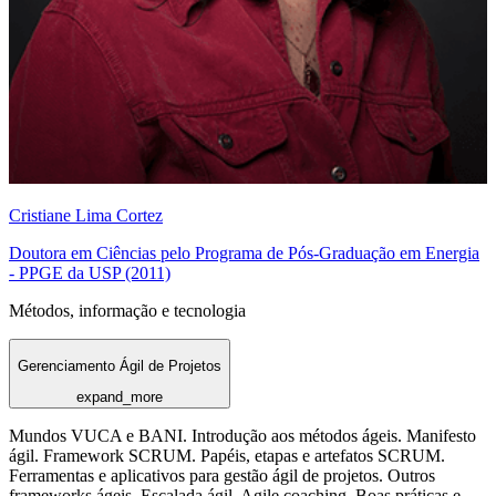
Cristiane Lima Cortez
Doutora em Ciências pelo Programa de Pós-Graduação em Energia
- PPGE da USP (2011)
Métodos, informação e tecnologia
Gerenciamento Ágil de Projetos
expand_more
Mundos VUCA e BANI. Introdução aos métodos ágeis. Manifesto
ágil. Framework SCRUM. Papéis, etapas e artefatos SCRUM.
Ferramentas e aplicativos para gestão ágil de projetos. Outros
frameworks ágeis. Escalada ágil. Agile coaching. Boas práticas e