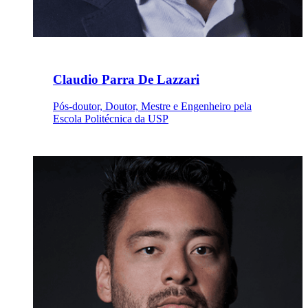
Claudio Parra De Lazzari
Pós-doutor, Doutor, Mestre e Engenheiro pela
Escola Politécnica da USP