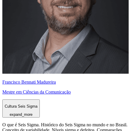
Francisco Bennati Madureira
Mestre em Ciências da Comunicação
Cultura Seis Sigma
expand_more
O que é Seis Sigma. Histórico do Seis Sigma no mundo e no Brasil.
Conceito de variabilidade. Níveis sigma e defeitos. Comparações