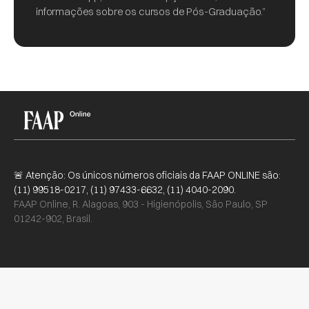
informações sobre os cursos de Pós-Graduação.”
🚨 Atenção: Os únicos números oficiais da FAAP ONLINE são:
(11) 99518-0217, (11) 97433-6632, (11) 4040-2090.
FAAP Online, R. Alagoas, 903 - Higienópolis, São Paulo, SP
01242-902, Brasil.
Faltam:
4
6
16
35
:
:
Dias