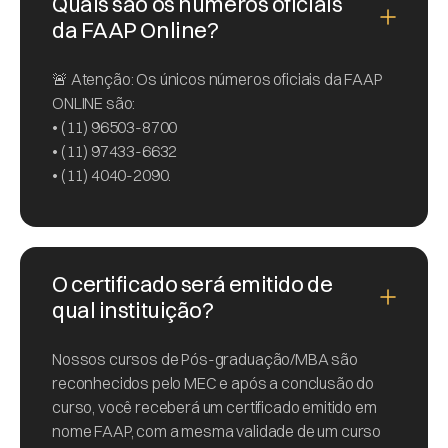
Quais são os números oficiais
da FAAP Online?
🚨 Atenção: Os únicos números oficiais da FAAP
ONLINE são:
• (11) 96503-8700
• (11) 97433-6632
• (11) 4040-2090.
O certificado será emitido de
qual instituição?
Nossos cursos de Pós-graduação/MBA são
reconhecidos pelo MEC e após a conclusão do
curso, você receberá um certificado emitido em
nome FAAP, com a mesma validade de um curso