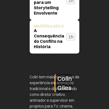
1h
para um
Storytelling
Envolvente
MASTERCLASS 3
A
Consequência
1h
do Conflito na
História
Colin tem mais de 20 anos de
Colin
experiência em animação
Giles
tradicional e digital, atuando
como diretor criativo,
animador e supervisor em
projetos para TV, cinema,