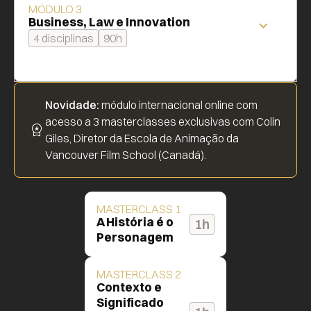
MÓDULO 3
Business, Law e Innovation
4 disciplinas
90h
Novidade:
módulo internacional online com
acesso a 3 masterclasses exclusivas com Colin
Giles, Diretor da Escola de Animação da
Vancouver Film School (Canadá).
MASTERCLASS 1
A História é o
1h
Personagem
MASTERCLASS 2
Contexto e
Significado