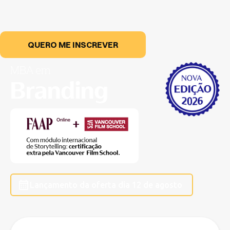
QUERO ME INSCREVER
MBA em
Branding
Lançamento da oferta dia
12 de agosto