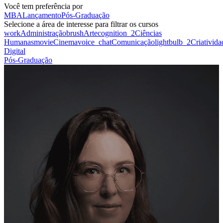
Você tem preferência por
MBA
Lançamento
Pós-Graduação
Selecione a área de interesse para filtrar os cursos
work
Administração
brush
Arte
cognition_2
Ciências
Humanas
movie
Cinema
voice_chat
Comunicação
lightbulb_2
Criativida
Digital
Pós-Graduação